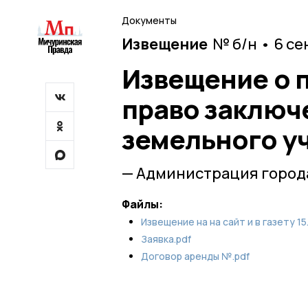
Документы
Извещение
№ б/н • 6 се
Извещение о 
право заключ
земельного у
— Администрация город
Файлы:
Извещение на на сайт и в газету 15
Заявка.pdf
Договор аренды №.pdf