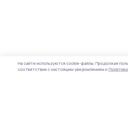
На сайте используются cookie-файлы.
Продолжая поль
соответствии с настоящим уведомлением и
Политико
Мичуринская правда
Новости
Истории
Карточки
Фотогалереи