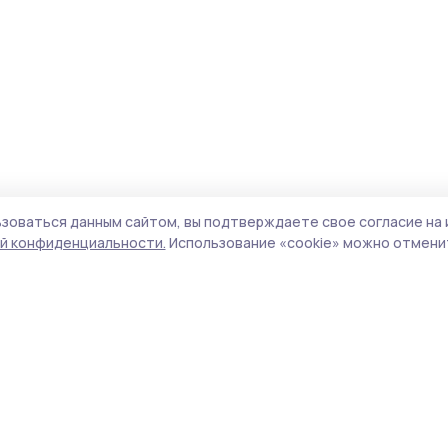
зоваться данным сайтом, вы подтверждаете свое согласие на 
й конфиденциальности.
Использование «cookie» можно отменит
Учредитель и издатель:
ООО «Издательский
Поли
дом «Тамбов»
Сайт
Адрес редакции:
393760, Тамбовская обл., г.
cook
Мичуринск, ул. Советская, д. 305
сайт
испо
Номер телефона редакции:
8(47545) 5-41-18
нас
(добавочный 1), 8(47545) 5-41-18 (добавочный
конф
2)
можн