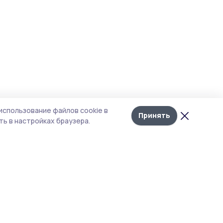
использование файлов cookie в
Принять
ь в настройках браузера.
тика конфиденциальности
 содержит сервисы, использующие
ies. Продолжая пользоваться данным
ом, вы подтверждаете свое согласие на
льзование файлов cookie в соответствии с
тоящим уведомлением и Политикой
иденциальности. Использование «cookie»
о отменить в настройках браузера.