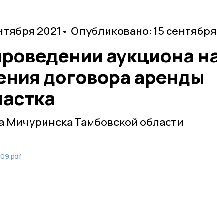
нтября 2021
• Опубликовано: 15 сентября
проведении аукциона н
ения договора аренды
частка
а Мичуринска Тамбовской области
.09.pdf