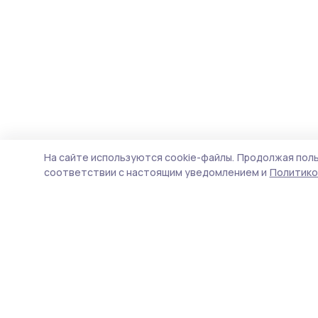
На сайте используются cookie-файлы.
Продолжая поль
соответствии с настоящим уведомлением и
Политико
Мичуринская правда
Новости
Истории
Карточки
Фотогалереи