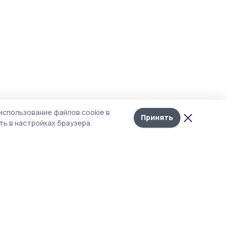
использование файлов cookie в
Принять
ь в настройках браузера.
тика конфиденциальности
 содержит сервисы, использующие
ies. Продолжая пользоваться данным
ом, вы подтверждаете свое согласие на
льзование файлов cookie в соответствии с
тоящим уведомлением и Политикой
иденциальности. Использование «cookie»
о отменить в настройках браузера.