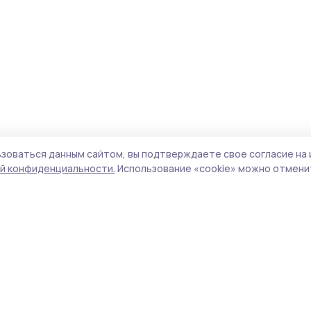
зоваться данным сайтом, вы подтверждаете свое согласие на 
й конфиденциальности.
Использование «cookie» можно отменит
Учредитель и издатель:
ООО «Издательский
Поли
дом «Тамбов»
Сайт
Адрес редакции:
393760, Тамбовская обл., г.
cook
Мичуринск, ул. Советская, д. 305
сайт
испо
Номер телефона редакции:
8(47545) 5-41-18
нас
(добавочный 1), 8(47545) 5-41-18 (добавочный
конф
2)
можн