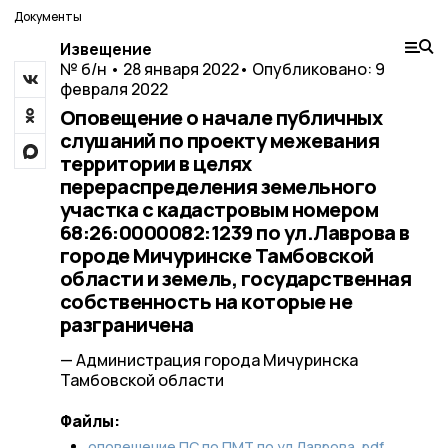
Документы
Извещение
№ б/н • 28 января 2022
• Опубликовано: 9
февраля 2022
Оповещение о начале публичных
слушаний по проекту межевания
территории в целях
перераспределения земельного
участка с кадастровым номером
68:26:0000082:1239 по ул.Лаврова в
городе Мичуринске Тамбовской
области и земель, государственная
собственность на которые не
разграничена
— Администрация города Мичуринска
Тамбовской области
Файлы:
оповещение ПС по ПМТ по ул.Лаврова,.pdf