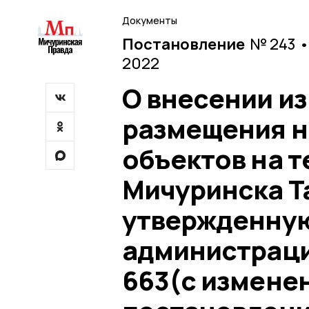
Документы
Постановление
№ 243 •
2022
О внесении из
размещения н
объектов на 
Мичуринска Т
утвержденну
администрации
663(с измене