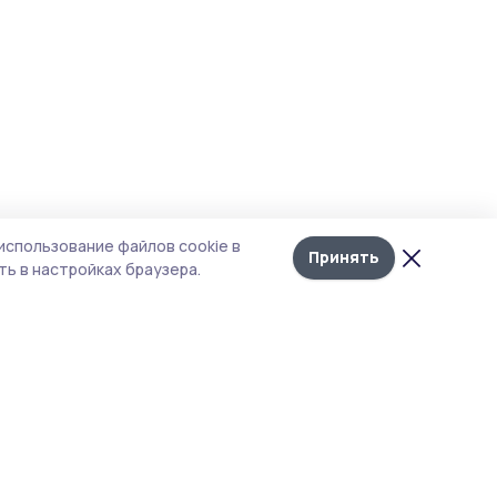
использование файлов cookie в
Принять
ь в настройках браузера.
тика конфиденциальности
 содержит сервисы, использующие
ies. Продолжая пользоваться данным
ом, вы подтверждаете свое согласие на
льзование файлов cookie в соответствии с
тоящим уведомлением и Политикой
иденциальности. Использование «cookie»
о отменить в настройках браузера.