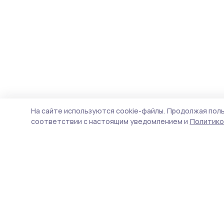
На сайте используются cookie-файлы.
Продолжая поль
соответствии с настоящим уведомлением и
Политико
Мичуринская правда
Новости
Истории
Карточки
Фотогалереи