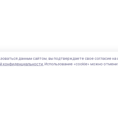
зоваться данным сайтом, вы подтверждаете свое согласие на 
й конфиденциальности.
Использование «cookie» можно отменит
Учредитель и издатель:
ООО «Издательский
Поли
дом «Тамбов»
Сайт
Адрес редакции:
393760, Тамбовская обл., г.
cook
Мичуринск, ул. Советская, д. 305
сайт
испо
Номер телефона редакции:
8(47545) 5-41-18
нас
(добавочный 1), 8(47545) 5-41-18 (добавочный
конф
2)
можн