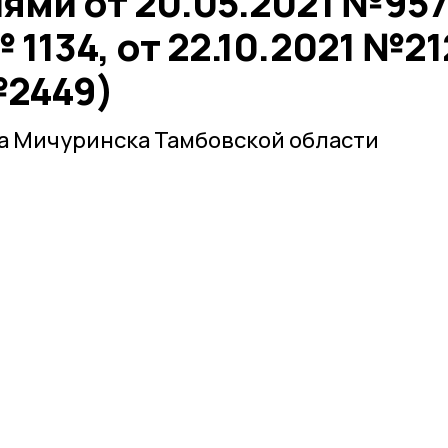
ями от 20.05.2021 №957
№ 1134, от 22.10.2021 №21
№2449)
а Мичуринска Тамбовской области