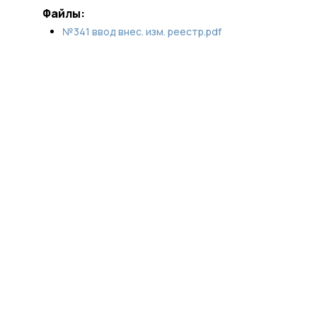
Файлы:
№341 ввод внес. изм. реестр.pdf