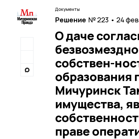
Документы
Решение
№ 223 • 24 фе
О даче соглас
безвозмездно
собствен-нос
образования г
Мичуринск Та
имущества, я
собственност
праве операт