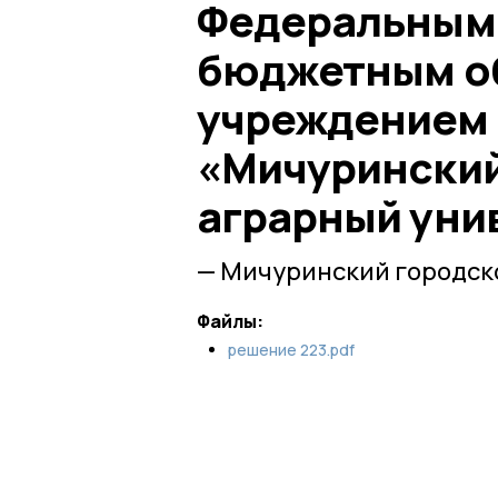
Федеральным
бюджетным о
учреждением 
«Мичуринский
аграрный уни
— Мичуринский городско
Файлы:
решение 223.pdf