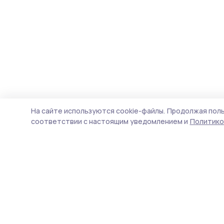
На сайте используются cookie-файлы.
Продолжая поль
соответствии с настоящим уведомлением и
Политико
Мичуринская правда
Новости
Истории
Карточки
Фотогалереи