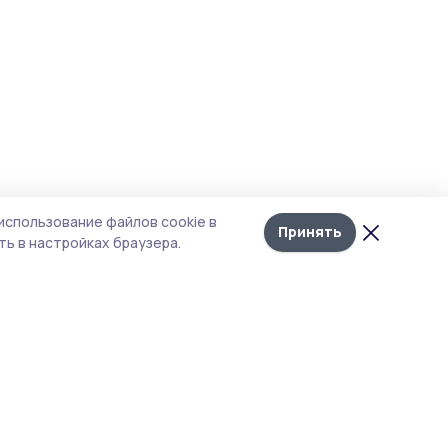
использование файлов cookie в
Принять
ь в настройках браузера.
тика конфиденциальности
 содержит сервисы, использующие
ies. Продолжая пользоваться данным
ом, вы подтверждаете свое согласие на
льзование файлов cookie в соответствии с
тоящим уведомлением и Политикой
иденциальности. Использование «cookie»
о отменить в настройках браузера.