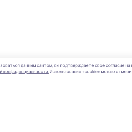
зоваться данным сайтом, вы подтверждаете свое согласие на 
й конфиденциальности.
Использование «cookie» можно отменит
Учредитель и издатель:
ООО «Издательский
Поли
дом «Тамбов»
Сайт
Адрес редакции:
393760, Тамбовская обл., г.
cook
Мичуринск, ул. Советская, д. 305
сайт
испо
Номер телефона редакции:
8(47545) 5-41-18
нас
(добавочный 1), 8(47545) 5-41-18 (добавочный
конф
2)
можн