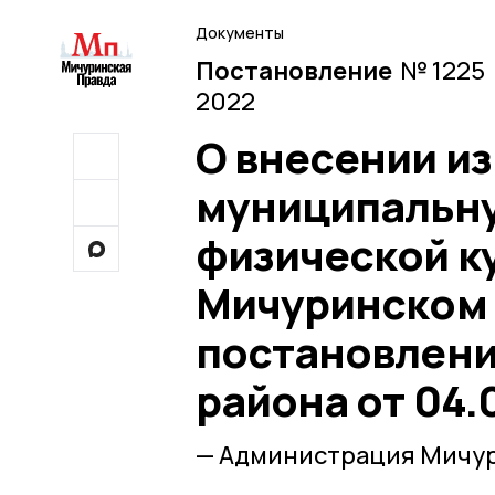
Документы
Постановление
№ 1225 
2022
О внесении и
муниципальну
физической ку
Мичуринском 
постановлен
района от 04.
— Администрация Мичур