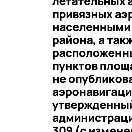
летательных 
привязных аэ
населенными 
района, а так
расположенны
пунктов площ
не опубликов
аэронавигаци
утвержденны
администраци
309 (с измене