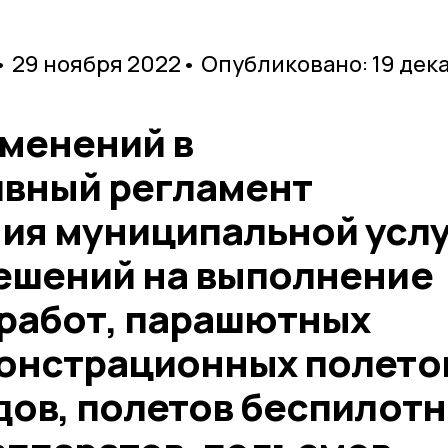
• 29 ноября 2022
• Опубликовано: 19 дек
зменений в
вный регламент
ия муниципальной усл
ешений на выполнение
работ, парашютных
онстрационных полето
дов, полетов беспилот