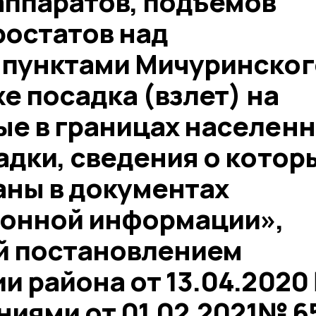
аппаратов, подъемов
ростатов над
пунктами Мичуринског
же посадка (взлет) на
е в границах населен
адки, сведения о котор
аны в документах
онной информации»,
й постановлением
и района от 13.04.2020
ниями от 01.02.2021№ 6