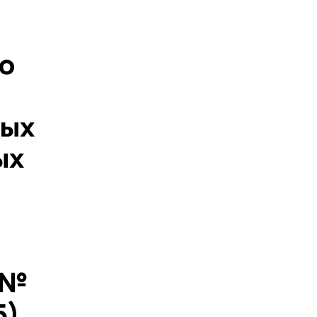
о
ных
ых
 №
5)