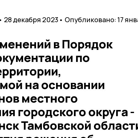
• 28 декабря 2023
• Опубликовано: 17 ян
зменений в Порядок
окументации по
ерритории,
мой на основании
нов местного
я городского округа -
нск Тамбовской област