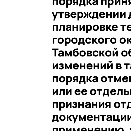
порядка прин
утверждении 
планировке т
городского ок
Тамбовской о
изменений в 
порядка отме
или ее отдель
признания от
документаци
применению,