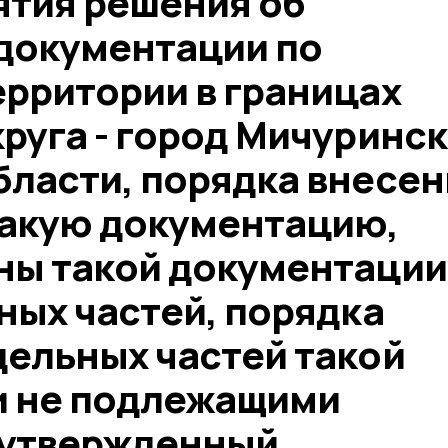
ятия решения об
документации по
ерритории в границах
руга - город Мичуринск
бласти, порядка внесен
такую документацию,
ны такой документации
ных частей, порядка
дельных частей такой
и не подлежащими
 утвержденный