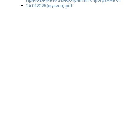
Приложение №2 мероприятия к программе от
24.012025(щукина).pdf