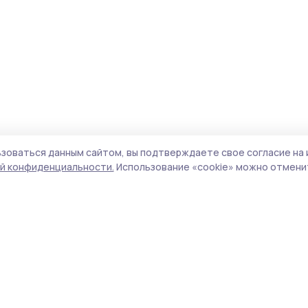
зоваться данным сайтом, вы подтверждаете свое согласие на 
й конфиденциальности.
Использование «cookie» можно отменит
Учредитель и издатель:
ООО «Издательский
Поли
дом «Тамбов»
Сайт
Адрес редакции:
393760, Тамбовская обл., г.
cook
Мичуринск, ул. Советская, д. 305
сайт
испо
Номер телефона редакции:
8(47545) 5-41-18
нас
(добавочный 1), 8(47545) 5-41-18 (добавочный
конф
2)
можн