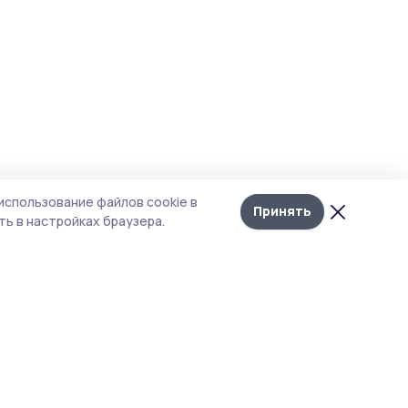
использование файлов cookie в
Принять
ь в настройках браузера.
тика конфиденциальности
 содержит сервисы, использующие
ies. Продолжая пользоваться данным
ом, вы подтверждаете свое согласие на
льзование файлов cookie в соответствии с
тоящим уведомлением и Политикой
иденциальности. Использование «cookie»
о отменить в настройках браузера.