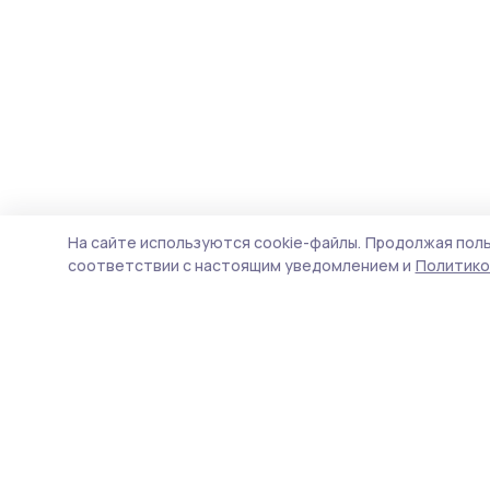
На сайте используются cookie-файлы.
Продолжая поль
соответствии с настоящим уведомлением и
Политико
Мичуринская правда
Новости
Истории
Карточки
Фотогалереи