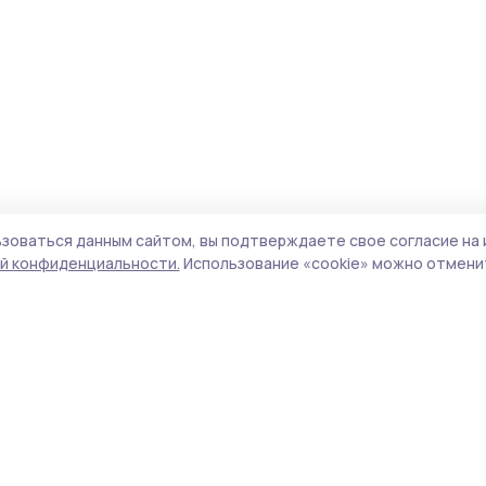
зоваться данным сайтом, вы подтверждаете свое согласие на 
й конфиденциальности.
Использование «cookie» можно отменит
Учредитель и издатель:
ООО «Издательский
Поли
дом «Тамбов»
Сайт
Адрес редакции:
393760, Тамбовская обл., г.
cook
Мичуринск, ул. Советская, д. 305
сайт
испо
Номер телефона редакции:
8(47545) 5-41-18
нас
(добавочный 1), 8(47545) 5-41-18 (добавочный
конф
2)
можн