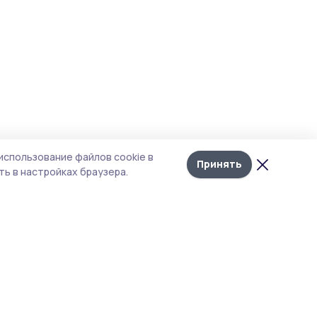
использование файлов cookie в
Принять
ь в настройках браузера.
тика конфиденциальности
 содержит сервисы, использующие
ies. Продолжая пользоваться данным
ом, вы подтверждаете свое согласие на
льзование файлов cookie в соответствии с
тоящим уведомлением и Политикой
иденциальности. Использование «cookie»
о отменить в настройках браузера.