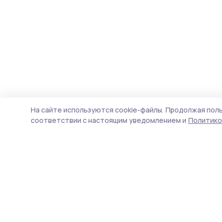
На сайте используются cookie-файлы.
Продолжая поль
соответствии с настоящим уведомлением и
Политико
Мичуринская правда
Новости
Истории
Карточки
Фотогалереи