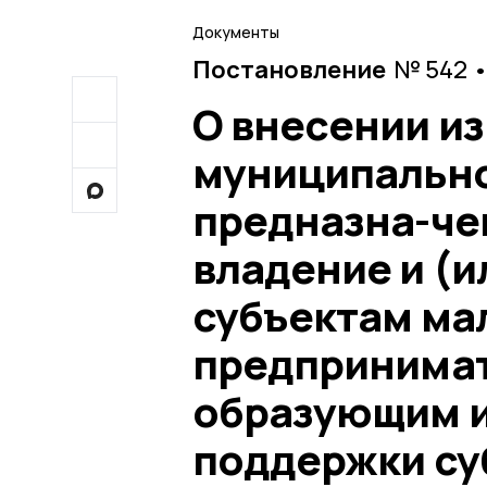
Документы
Постановление
№ 542 •
О внесении и
муниципально
предназна-че
владение и (и
субъектам ма
предпринимат
образующим и
поддержки су