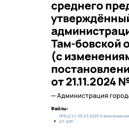
среднего пре
утверждённы
администраци
Там-бовской о
(с изменения
постановления
от 21.11.2024 
— Администрация город
Файлы:
№542 от 05.03.2025 О внесении из
шт..pdf