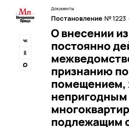
Документы
Постановление
№ 1223 
О внесении из
постоянно д
межведомстве
признанию п
помещением,
непригодным 
многоквартир
подлежащим с