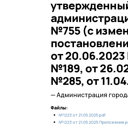
утвержденны
администрации
№755 (с изме
постановления
от 20.06.2023 
№189, от 26.0
№285, от 11.0
— Администрация город
Файлы:
№1223 от 21.05.2025.pdf
№1223 от 21.05.2025 Приложение.p