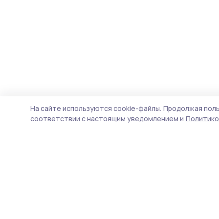
На сайте используются cookie-файлы.
Продолжая поль
соответствии с настоящим уведомлением и
Политико
Мичуринская правда
Новости
Истории
Карточки
Фотогалереи