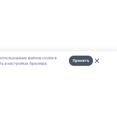
использование файлов cookie в
Принять
ь в настройках браузера.
тика конфиденциальности
 содержит сервисы, использующие
ies. Продолжая пользоваться данным
ом, вы подтверждаете свое согласие на
льзование файлов cookie в соответствии с
тоящим уведомлением и Политикой
иденциальности. Использование «cookie»
о отменить в настройках браузера.