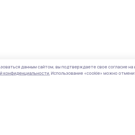
зоваться данным сайтом, вы подтверждаете свое согласие на 
й конфиденциальности.
Использование «cookie» можно отменит
Учредитель и издатель:
ООО «Издательский
Поли
дом «Тамбов»
Сайт
Адрес редакции:
393760, Тамбовская обл., г.
cook
Мичуринск, ул. Советская, д. 305
сайт
испо
Номер телефона редакции:
8(47545) 5-41-18
нас
(добавочный 1), 8(47545) 5-41-18 (добавочный
конф
2)
можн