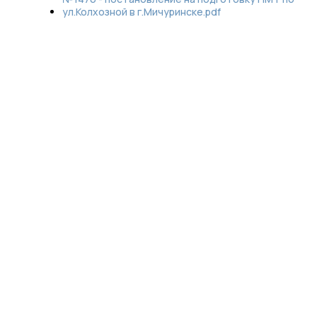
ул.Колхозной в г.Мичуринске.pdf