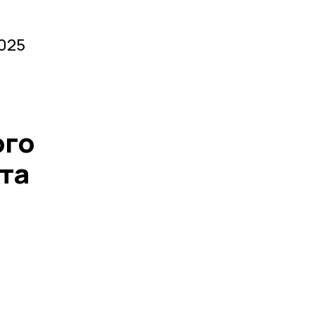
025
ого
та