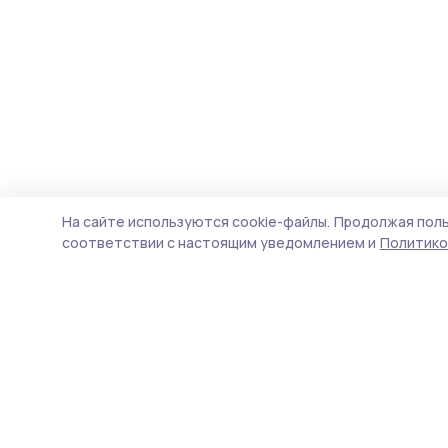
На сайте используются cookie-файлы.
Продолжая поль
соответствии с настоящим уведомлением и
Политико
Мичуринская правда
Новости
Истории
Карточки
Фотогалереи