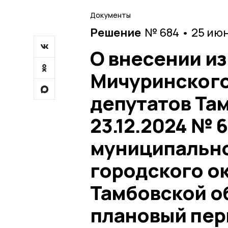
Документы
Решение
№ 684 • 25 ию
О внесении и
Мичуринского
депутатов Та
23.12.2024 № 
муниципально
городского ок
Тамбовской об
плановый пери