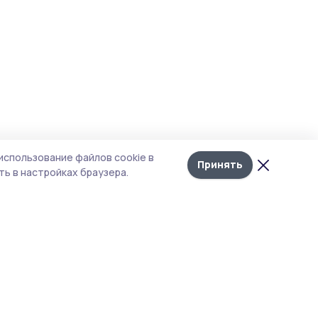
использование файлов cookie в
Принять
ь в настройках браузера.
тика конфиденциальности
 содержит сервисы, использующие
ies. Продолжая пользоваться данным
ом, вы подтверждаете свое согласие на
льзование файлов cookie в соответствии с
тоящим уведомлением и Политикой
иденциальности. Использование «cookie»
о отменить в настройках браузера.