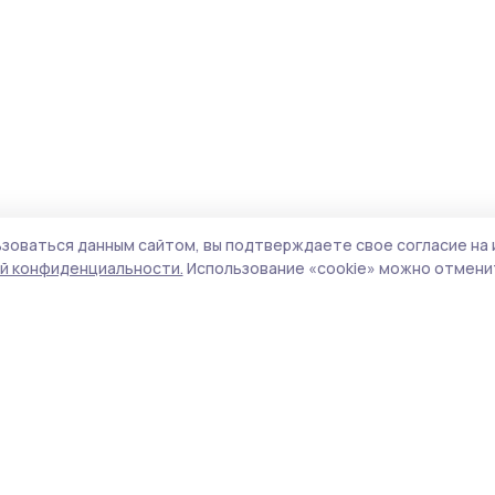
зоваться данным сайтом, вы подтверждаете свое согласие на 
й конфиденциальности.
Использование «cookie» можно отменит
Учредитель и издатель:
ООО «Издательский
Поли
дом «Тамбов»
Сайт
Адрес редакции:
393760, Тамбовская обл., г.
cook
Мичуринск, ул. Советская, д. 305
сайт
испо
Номер телефона редакции:
8(47545) 5-41-18
нас
(добавочный 1), 8(47545) 5-41-18 (добавочный
конф
2)
можн