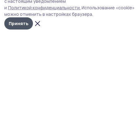
с настоящим уведомлением
и
Политикой конфиденциальности.
Использование «cookie»
можно отменить в настройках браузера.
Принять
Мичуринская правда
Новости
Истории
Карточки
Фотогалереи
Проекты
Новости компаний
Документы НПА
Объявления
Подписка на газету