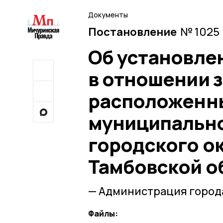
Документы
Постановление
№ 1025 
Об установле
в отношении 
расположенны
муниципально
городского о
Тамбовской о
— Администрация город
Файлы: