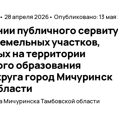
• 28 апреля 2026
• Опубликовано: 13 мая
нии публичного сервит
земельных участков,
х на территории
го образования
круга город Мичуринск
бласти
а Мичуринска Тамбовской области