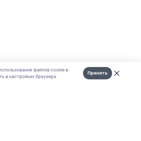
использование файлов cookie в
Принять
ь в настройках браузера.
тика конфиденциальности
 содержит сервисы, использующие
ies. Продолжая пользоваться данным
ом, вы подтверждаете свое согласие на
льзование файлов cookie в соответствии с
тоящим уведомлением и Политикой
иденциальности. Использование «cookie»
о отменить в настройках браузера.