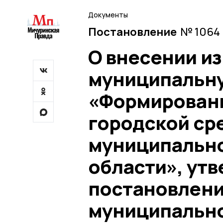
Документы
Постановление
№ 1064 
О внесении и
муниципальн
«Формирован
городской ср
муниципально
области», ут
постановлен
муниципальног