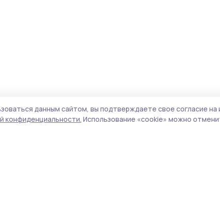
зоваться данным сайтом, вы подтверждаете свое согласие на 
й конфиденциальности.
Использование «cookie» можно отменит
Учредитель и издатель:
ООО «Издательский
Поли
дом «Тамбов»
Сайт
Адрес редакции:
393760, Тамбовская обл., г.
cook
Мичуринск, ул. Советская, д. 305
сайт
испо
Номер телефона редакции:
8(47545) 5-41-18
нас
(добавочный 1), 8(47545) 5-41-18 (добавочный
конф
2)
можн