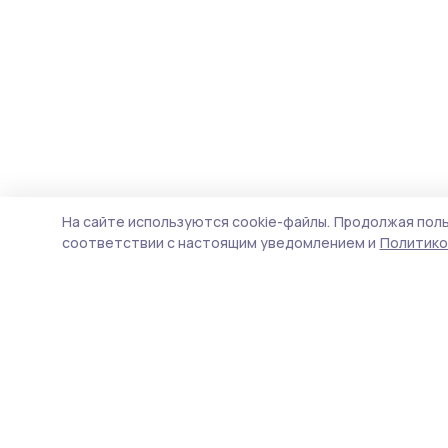
На сайте используются cookie-файлы.
Продолжая поль
соответствии с настоящим уведомлением и
Политико
Мичуринская правда
Новости
Истории
Карточки
Фотогалереи