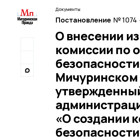
Документы
Постановление
№ 1074 
О внесении и
комиссии по 
безопасности
Мичуринском 
утвержденны
администраци
«О создании 
безопасности