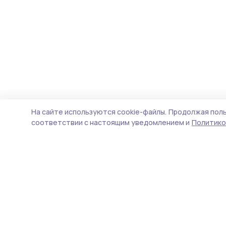
На сайте используются cookie-файлы.
Продолжая поль
соответствии с настоящим уведомлением и
Политико
Мичуринская правда
Новости
Истории
Карточки
Фотогалереи