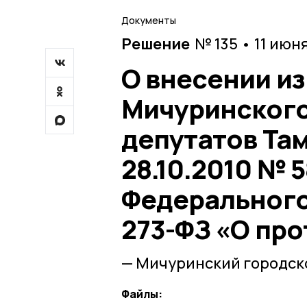
Документы
Решение
№ 135 • 11 июн
О внесении и
Мичуринского
депутатов Та
28.10.2010 № 
Федерального 
273-ФЗ «О пр
— Мичуринский городско
Файлы: