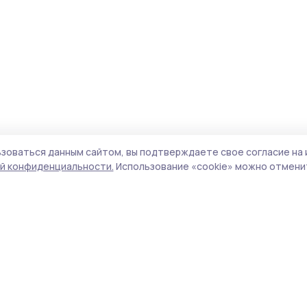
зоваться данным сайтом, вы подтверждаете свое согласие на 
й конфиденциальности.
Использование «cookie» можно отменит
Учредитель и издатель:
ООО «Издательский
Поли
дом «Тамбов»
Сайт
Адрес редакции:
393760, Тамбовская обл., г.
cook
Мичуринск, ул. Советская, д. 305
сайт
испо
Номер телефона редакции:
8(47545) 5-41-18
нас
(добавочный 1), 8(47545) 5-41-18 (добавочный
конф
2)
можн