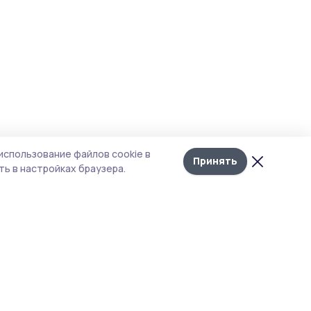
использование файлов cookie в
Принять
ь в настройках браузера.
тика конфиденциальности
 содержит сервисы, использующие
ies. Продолжая пользоваться данным
ом, вы подтверждаете свое согласие на
льзование файлов cookie в соответствии с
тоящим уведомлением и Политикой
иденциальности. Использование «cookie»
о отменить в настройках браузера.