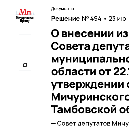
Документы
Решение
№ 494 • 23 ию
О внесении и
Совета депут
муниципально
области от 22
утверждении 
Мичуринского
Тамбовской о
— Совет депутатов Мич