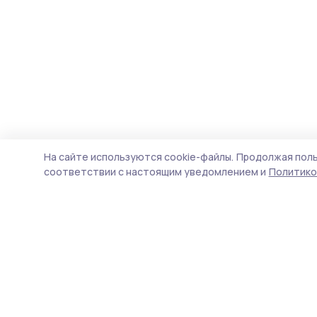
На сайте используются cookie-файлы.
Продолжая поль
соответствии с настоящим уведомлением и
Политико
Мичуринская правда
Новости
Истории
Карточки
Фотогалереи