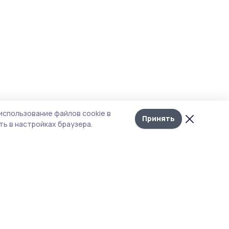
использование файлов cookie в
Принять
ь в настройках браузера.
тика конфиденциальности
 содержит сервисы, использующие
ies. Продолжая пользоваться данным
ом, вы подтверждаете свое согласие на
льзование файлов cookie в соответствии с
тоящим уведомлением и Политикой
иденциальности. Использование «cookie»
о отменить в настройках браузера.