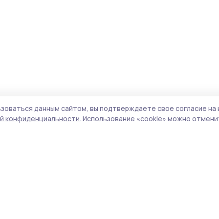
зоваться данным сайтом, вы подтверждаете свое согласие на 
й конфиденциальности.
Использование «cookie» можно отменит
Учредитель и издатель:
ООО «Издательский
Поли
дом «Тамбов»
Сайт
Адрес редакции:
393760, Тамбовская обл., г.
cook
Мичуринск, ул. Советская, д. 305
сайт
испо
Номер телефона редакции:
8(47545) 5-41-18
нас
(добавочный 1), 8(47545) 5-41-18 (добавочный
конф
2)
можн