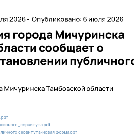
юля 2026
• Опубликовано: 6 июля 2026
я города Мичуринска
бласти сообщает о
тановлении публичног
а Мичуринска Тамбовской области
.pdf
личного_сервитута.pdf
личного сервитута-новая форма.pdf