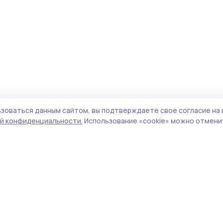
зоваться данным сайтом, вы подтверждаете свое согласие на 
й конфиденциальности.
Использование «cookie» можно отменит
Учредитель и издатель:
ООО «Издательский
Поли
дом «Тамбов»
Сайт
Адрес редакции:
393760, Тамбовская обл., г.
cook
Мичуринск, ул. Советская, д. 305
сайт
испо
Номер телефона редакции:
8(47545) 5-41-18
нас
(добавочный 1), 8(47545) 5-41-18 (добавочный
конф
2)
можн