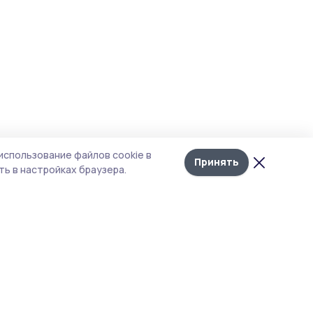
использование файлов cookie в
Принять
ь в настройках браузера.
тика конфиденциальности
 содержит сервисы, использующие
ies. Продолжая пользоваться данным
ом, вы подтверждаете свое согласие на
льзование файлов cookie в соответствии с
тоящим уведомлением и Политикой
иденциальности. Использование «cookie»
о отменить в настройках браузера.