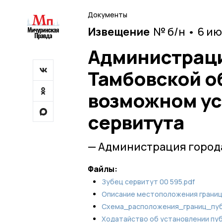
Документы
Извещение
№ б/н • 6 и
Администраци
Тамбовской о
возможном ус
сервитута
— Администрация город
Файлы:
Зубец cервитут 00 595.pdf
Описание местоположения границ
Схема_расположения_границ_пуб
Ходатайство об установлении пуб