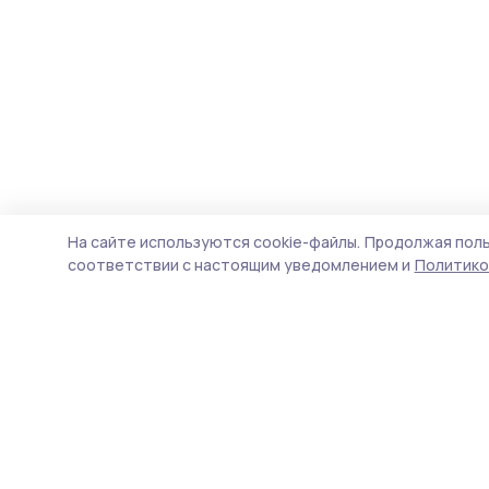
На сайте используются cookie-файлы.
Продолжая поль
соответствии с настоящим уведомлением и
Политико
Мичуринская правда
Новости
Истории
Карточки
Фотогалереи