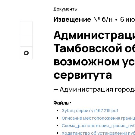
Документы
Извещение
№ б/н • 6 и
Администраци
Тамбовской о
возможном ус
сервитута
— Администрация город
Файлы:
Зубец cервитут167 215.pdf
Описание местоположения границ
Схема_расположения_границ_пуб
Ходатайство об установлении пуб