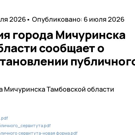
юля 2026
• Опубликовано: 6 июля 2026
я города Мичуринска
бласти сообщает о
тановлении публичног
а Мичуринска Тамбовской области
.pdf
личного_сервитута.pdf
личного сервитута-новая форма.pdf