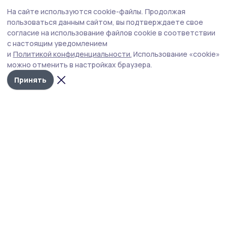
На сайте используются cookie-файлы.
Продолжая
Новости
пользоваться данным сайтом, вы подтверждаете свое
Истории
согласие на использование файлов cookie в соответствии
Карточки
с настоящим уведомлением
и
Политикой конфиденциальности.
Использование «cookie»
Фотогалереи
можно отменить в настройках браузера.
Проекты
Принять
Новости компаний
Документы НПА
Объявления
Подписка на газету
Учредитель и издатель:
ООО «Издательский дом «Тамбов»
Адрес редакции:
393760, Тамбовская обл., г. Мичуринск, ул.
Советская, д. 305
Номер телефона редакции:
8(47545) 5-41-18 (добавочный
1), 8(47545) 5-41-18 (добавочный 2)
Электронная почта редакции:
michpravda@mail.ru
,
nasheslovo.idm@gmail.com