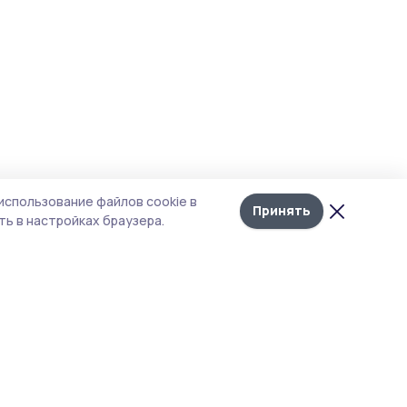
использование файлов cookie в
Принять
ь в настройках браузера.
тика конфиденциальности
 содержит сервисы, использующие
ies. Продолжая пользоваться данным
ом, вы подтверждаете свое согласие на
льзование файлов cookie в соответствии с
тоящим уведомлением и Политикой
иденциальности. Использование «cookie»
о отменить в настройках браузера.