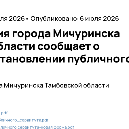
юля 2026
• Опубликовано: 6 июля 2026
я города Мичуринска
бласти сообщает о
тановлении публичног
а Мичуринска Тамбовской области
.pdf
личного_сервитута.pdf
личного сервитута-новая форма.pdf