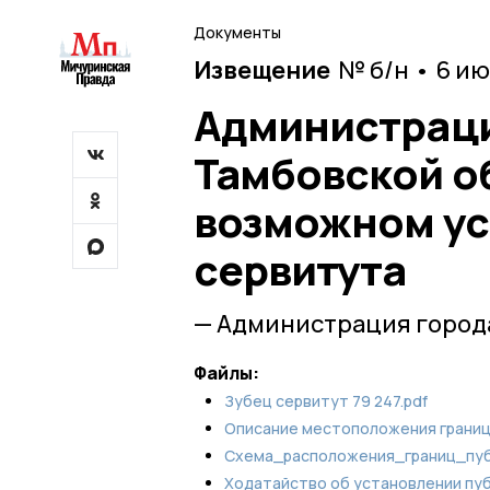
Документы
Извещение
№ б/н • 6 и
Администраци
Тамбовской о
возможном ус
сервитута
— Администрация город
Файлы:
Зубец cервитут 79 247.pdf
Описание местоположения границ
Схема_расположения_границ_пуб
Ходатайство об установлении пуб