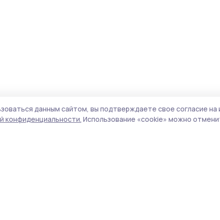
зоваться данным сайтом, вы подтверждаете свое согласие на 
й конфиденциальности.
Использование «cookie» можно отменит
Учредитель и издатель:
ООО «Издательский
Поли
дом «Тамбов»
Сайт
Адрес редакции:
393760, Тамбовская обл., г.
cook
Мичуринск, ул. Советская, д. 305
сайт
испо
Номер телефона редакции:
8(47545) 5-41-18
нас
(добавочный 1), 8(47545) 5-41-18 (добавочный
конф
2)
можн