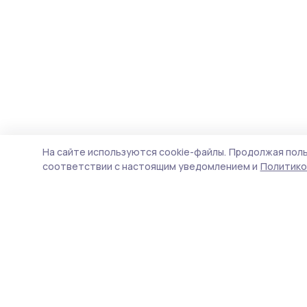
На сайте используются cookie-файлы.
Продолжая поль
соответствии с настоящим уведомлением и
Политико
Мичуринская правда
Новости
Истории
Карточки
Фотогалереи