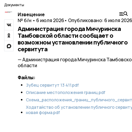
Документы
Извещение
№ б/н • 6 июля 2026
• Опубликовано: 6 июля 202
Администрация города Мичуринска
Тамбовской области сообщает о
возможном установлении публичного
сервитута
— Администрация города Мичуринска Тамбовско
области
Файлы:
Зубец cервитут 13 411.pdf
Описание местоположения границ.pdf
Схема_расположения_границ_публичного_сервит
Ходатайство об установлении публичного сервит
новая форма.pdf