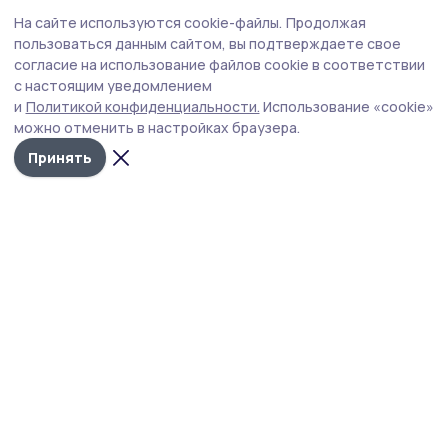
На сайте используются cookie-файлы.
Продолжая
Новости
пользоваться данным сайтом, вы подтверждаете свое
Истории
согласие на использование файлов cookie в соответствии
Карточки
с настоящим уведомлением
и
Политикой конфиденциальности.
Использование «cookie»
Фотогалереи
можно отменить в настройках браузера.
Проекты
Принять
Новости компаний
Документы НПА
Объявления
Подписка на газету
Учредитель и издатель:
ООО «Издательский дом «Тамбов»
Адрес редакции:
393760, Тамбовская обл., г. Мичуринск, ул.
Советская, д. 305
Номер телефона редакции:
8(47545) 5-41-18 (добавочный
1), 8(47545) 5-41-18 (добавочный 2)
Электронная почта редакции:
michpravda@mail.ru
,
nasheslovo.idm@gmail.com