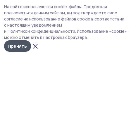
На сайте используются cookie-файлы.
Продолжая
Новости
пользоваться данным сайтом, вы подтверждаете свое
Истории
согласие на использование файлов cookie в соответствии
Карточки
с настоящим уведомлением
и
Политикой конфиденциальности.
Использование «cookie»
Фотогалереи
можно отменить в настройках браузера.
Проекты
Принять
Новости компаний
Документы НПА
Объявления
Подписка на газету
Учредитель и издатель:
ООО «Издательский дом «Тамбов»
Адрес редакции:
393760, Тамбовская обл., г. Мичуринск, ул.
Советская, д. 305
Номер телефона редакции:
8(47545) 5-41-18 (добавочный
1), 8(47545) 5-41-18 (добавочный 2)
Электронная почта редакции:
michpravda@mail.ru
,
nasheslovo.idm@gmail.com