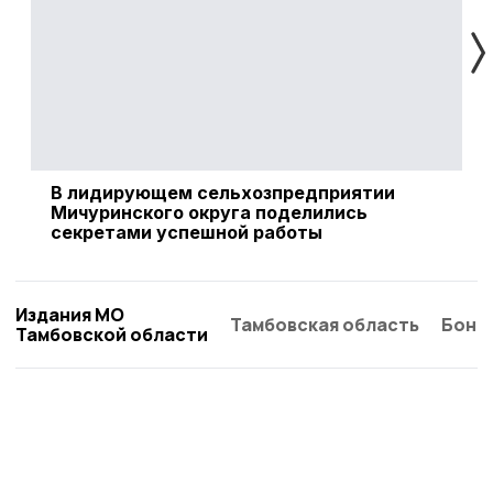
В лидирующем сельхозпредприятии
Г
Мичуринского округа поделились
и
секретами успешной работы
б
Издания МО
Тамбовская область
Бонд
Тамбовской области