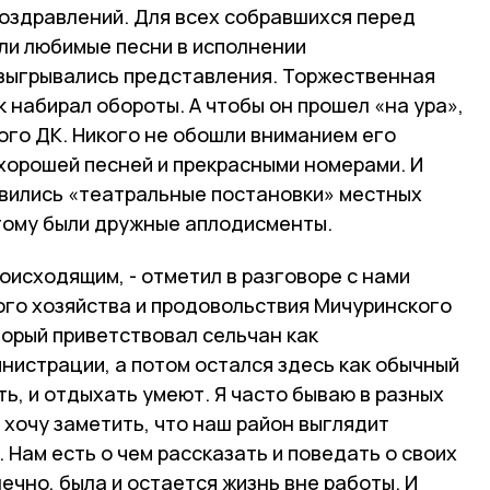
поздравлений. Для всех собравшихся перед
ли любимые песни в исполнении
зыгрывались представления. Торжественная
к набирал обороты. А чтобы он прошел «на ура»,
ого ДК. Никого не обошли вниманием его
хорошей песней и прекрасными номерами. И
авились «театральные постановки» местных
тому были дружные аплодисменты.
оисходящим, - отметил в разговоре с нами
ого хозяйства и продовольствия Мичуринского
торый приветствовал сельчан как
нистрации, а потом остался здесь как обычный
ть, и отдыхать умеют. Я часто бываю в разных
 хочу заметить, что наш район выглядит
 Нам есть о чем рассказать и поведать о своих
нечно, была и остается жизнь вне работы. И