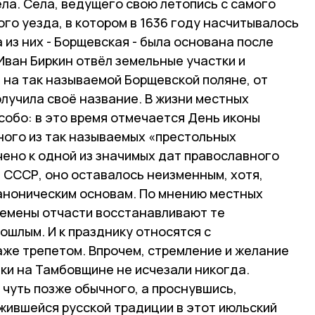
ла. Села, ведущего свою летопись с самого
го уезда, в котором в 1636 году насчитывалось
 из них - Борщевская - была основана после
 Иван Биркин отвёл земельные участки и
 на так называемой Борщевской поляне, от
лучила своё название. В жизни местных
собо: в это время отмечается День иконы
ного из так называемых «престольных
чено к одной из значимых дат православного
 СССР, оно оставалось неизменным, хотя,
каноническим основам. По мнению местных
емены отчасти восстанавливают те
ошлым. И к празднику относятся с
же трепетом. Впрочем, стремление и желание
ки на Тамбовщине не исчезали никогда.
 чуть позже обычного, а проснувшись,
ожившейся русской традиции в этот июльский