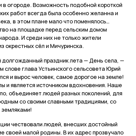
ни в огороде. Возможность подобной короткой
ских работ всегда была особенно желанна и
века, в этом плане мало что поменялось…
тво на площадке перед сельским домом
арода. И среди них не только жители
из окрестных сёл и Мичуринска.
 долгожданный праздник лета — День села, —
ом слове глава Устьинского сельсовета Юрий
лся и вырос человек, самое дорогое на земле!
лы и является источником вдохновения. Наше
ло, объединяет людей разных поколений, для
родным со своими славными традициями, со
 земляками!
ции чествовали людей, внесших достойный
ие своей малой родины. В их адрес прозвучало