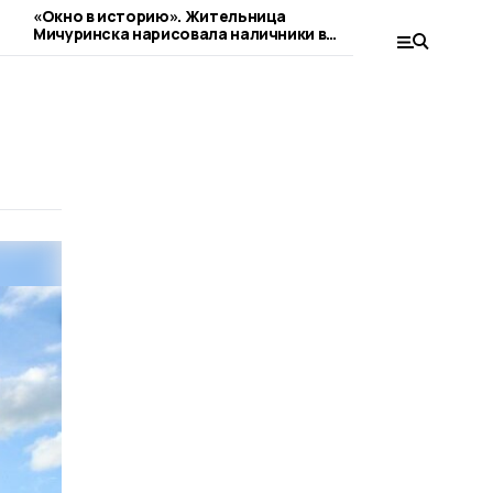
«Окно в историю». Жительница
Замещающая с
Мичуринска нарисовала наличники в
округе строя
стиле гжель