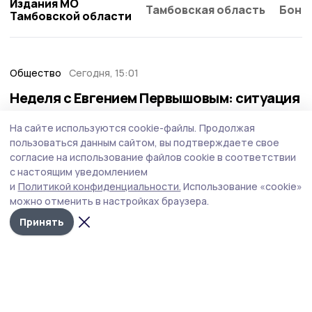
Издания МО
Тамбовская область
Бонд
Тамбовской области
Общество
Сегодня, 15:01
Неделя с Евгением Первышовым: ситуация
на топливном рынке, чистота в городе и
На сайте используются cookie-файлы.
Продолжая
приоритеты образования
пользоваться данным сайтом, вы подтверждаете свое
Губернатор держит на контроле ситуацию с бензином,
согласие на использование файлов cookie в соответствии
требует навести порядок с мусором в Тамбове.
с настоящим уведомлением
и
Политикой конфиденциальности.
Использование «cookie»
можно отменить в настройках браузера.
Принять