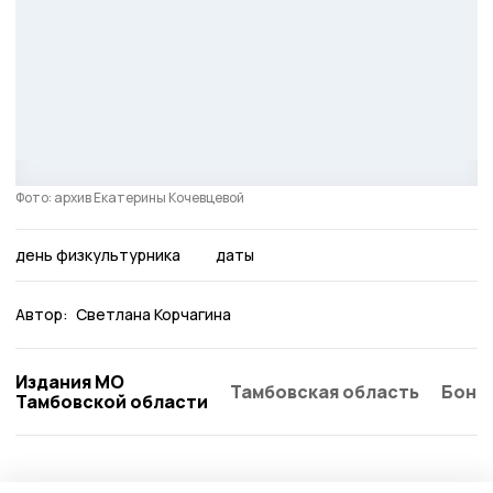
Фото: архив Екатерины Кочевцевой
день физкультурника
даты
Автор:
Светлана Корчагина
Издания МО
Тамбовская область
Бонд
Тамбовской области
Статья
Вчера, 14:57