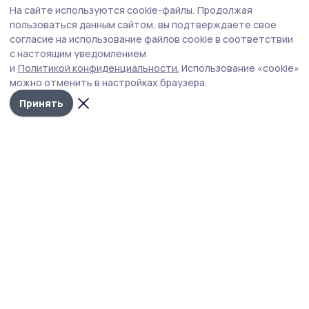
На сайте используются cookie-файлы.
Продолжая
«Окно в историю». Жительница
пользоваться данным сайтом, вы подтверждаете свое
Мичуринска нарисовала наличники в
согласие на использование файлов cookie в соответствии
с настоящим уведомлением
стиле гжель
и
Политикой конфиденциальности.
Использование «cookie»
Новый выпуск редакционного проекта «Окно в
можно отменить в настройках браузера.
историю» посвящён мастерице из наукограда Таисии
Принять
Белоусовой, которая своими руками создала
сказочную атмосферу возле дома.