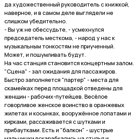
да художественный руководитель с книжкой,
наверное, и в самом деле выглядели не
слишком убедительно.
- Вы уж не обессудьте, - усмехнулся
председатель месткома, - народ у нас к
музыкальным тонкостям не приученный.
Может, и пошумливать будут.
На час станция становится концертным залом.
"Сцена" - зал ожидания для пассажиров.
Быстро заполняется "партер" - места для
скамейках перед площадкой отведены для
женщин - рабочих-путейцев. Весёлое
говорливое женское воинство в оранжевых
жилетах и косынках, вооружённое лопатами и
кирками, рассаживается с шутками и
прибаутками. Есть и "балкон" - шустрые
мальчишки вскарабкались на стулья и