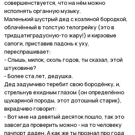
совершенствуется, что на нём можно
исполнять органную музыку.
Маленький шустрый дед с козлиной бородкой,
облачённый в толстую телогрейку (это в
тридцатиградусную-то жару!) и кирзовые
сапоги, приставив ладонь к уху,
переспрашивает:
- Слышь, милок, сколь годов, ты сказал, этой
штуковине?
- Более ста лет, дедушка.
Дед задумчиво теребит свою бородёнку, и,
стрельнув ехидным глазом (он определённо
щукариной породы, этот дотошный старик),
вкрадчиво говорит:
- Вот мне на девятый десяток пошло, так это
завсегда проверить можно - на то человеку
пачпорт даден. А как же ты прознал про года