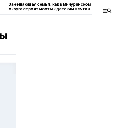
Замещающая семья: как в Мичуринском
В Мичуринско
округе строят мосты к детским мечтам
вдохновляет 
ры