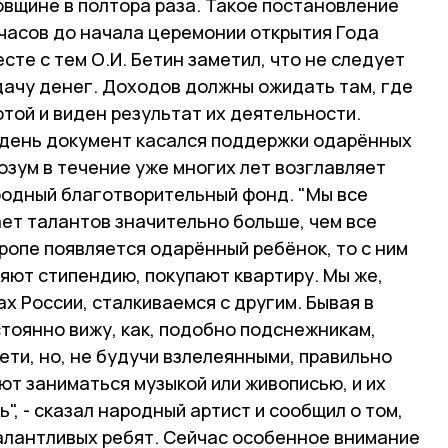
овщине в полтора раза. Такое постановление
 часов до начала церемонии открытия Года
сте с тем О.И. Бетин заметил, что не следует
дачу денег. Доходов должны ожидать там, где
отой и виден результат их деятельности.
 день документ касался поддержки одарённых
Розум в течение уже многих лет возглавляет
одный благотворительный фонд. "Мы все
ет талантов значительно больше, чем все
вропе появляется одарённый ребёнок, то с ним
яют стипендию, покупают квартиру. Мы же,
х России, сталкиваемся с другим. Бывая в
стоянно вижу, как, подобно подснежникам,
ти, но, не будучи взлелеянными, правильно
т заниматься музыкой или живописью, и их
", - сказал народный артист и сообщил о том,
алантливых ребят. Сейчас особенное внимание