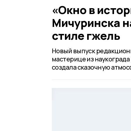
«Окно в исто
Мичуринска н
стиле гжель
Новый выпуск редакцион
мастерице из наукограда
создала сказочную атмос