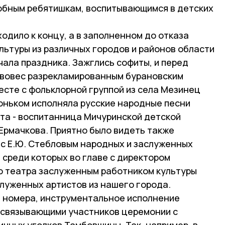
обным ребятишкам, воспитывающимся в детских
дило к концу, а в заполненном до отказа
льтуры из различных городов и районов области
ала праздника. Зажглись софиты, и перед
ивовес разрекламированным бурановским
есте с фольклорной группой из села Мезинец
оньком исполняла русские народные песни
та - воспитанница Мичуринской детской
Ермачкова. Приятно было видеть также
 с Е.Ю. Стебловым народных и заслуженных
 среди которых во главе с директором
о театра заслуженным работником культуры
служенных артистов из нашего города.
 номера, инструментальное исполнение
 связывающими участников церемонии с
ичных уголков Тамбовщины. Так, например, в