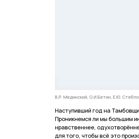
В.Р. Мединский, О.И.Бетин, Е.Ю. Стебло
Наступивший год на Тамбовщи
Проникнемся ли мы большим ин
нравственнее, одухотворённее
для того, чтобы всё это прои