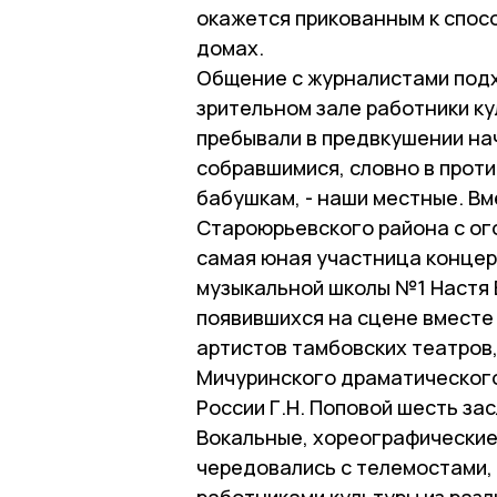
окажется прикованным к спос
домах.
Общение с журналистами подхо
зрительном зале работники ку
пребывали в предвкушении нач
собравшимися, словно в прот
бабушкам, - наши местные. Вм
Староюрьевского района с ог
самая юная участница концер
музыкальной школы №1 Настя 
появившихся на сцене вместе
артистов тамбовских театров,
Мичуринского драматическог
России Г.Н. Поповой шесть за
Вокальные, хореографические
чередовались с телемостами,
работниками культуры из разл