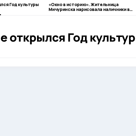
лся Год культуры
«Окно в историю». Жительница
Мичуринска нарисовала наличники в
стиле гжель
е открылся Год культу