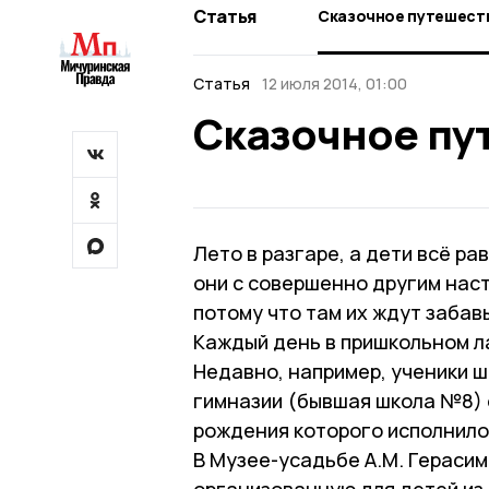
Статья
Сказочное путешест
Статья
12 июля 2014, 01:00
Сказочное пу
Лето в разгаре, а дети всё ра
они с совершенно другим наст
потому что там их ждут забав
Каждый день в пришкольном л
Недавно, например, ученики ш
гимназии (бывшая школа №8) о
рождения которого исполнилос
В Музее-усадьбе А.М. Гераси
организованную для детей из