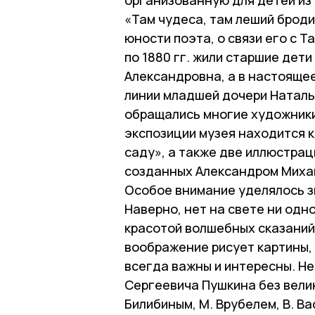
«Там чудеса, там леший броди
юности поэта, о связи его с Т
по 1880 гг. жили старшие дет
Александровна, а в настояще
линии младшей дочери Натальи 
обращались многие художники,
экспозиции музея находится к
саду», а также две иллюстрац
созданных Александром Михай
Особое внимание уделялось зн
Наверно, нет на свете ни одн
красотой волшебных сказаний,
воображение рисует картины,
всегда важны и интересны. Н
Сергеевича Пушкина без вели
Билибиным, М. Врубелем, В. Ва