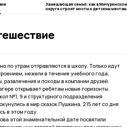
вие
Замещающая семья: как в Мичуринско
округе строят мосты к детским мечтам
тешествие
вно по утрам отправляются в школу. Только идут
роением, нежели в течение учебного года,
ы, развлечения и походы в компании друзей.
агере открывает ребятам новые горизонты.
кол №1, 9 и структурного подразделения
кунулись в мир сказок Пушкина, 215 лет со дня
ь в этом году.
мова этой знаменательной дате посвятили
 пришкольных лагерей программу под названием