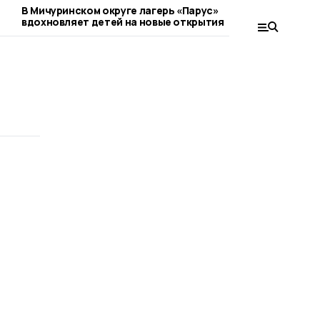
м
В Мичуринском округе лагерь «Парус»
Вещи из Сове
вдохновляет детей на новые открытия
коллекциони