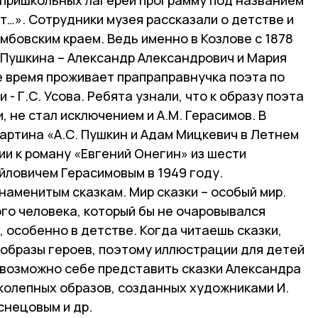
т…». Сотрудники музея рассказали о детстве и
амбовским краем. Ведь именно в Козлове с 1878
и Пушкина – Александр Александрович и Мария
е время проживает прапраправнучка поэта по
- Г.С. Усова. Ребята узнали, что к образу поэта
 не стал исключением и А.М. Герасимов. В
артина «А.С. Пушкин и Адам Мицкевич в Летнем
ии к роману «Евгений Онегин» из шести
ловичем Герасимовым в 1949 году.
аменитым сказкам. Мир сказки – особый мир.
ого человека, который бы не очаровывался
 особенно в детстве. Когда читаешь сказки,
 образы героев, поэтому иллюстрации для детей
евозможно себе представить сказки Александра
колепных образов, созданных художниками И.
снецовым и др.