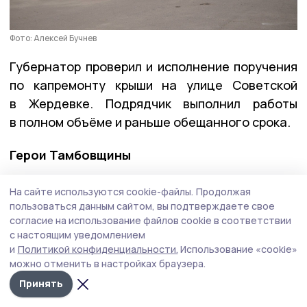
Фото: Алексей Бучнев
Губернатор проверил и исполнение поручения
по капремонту крыши на улице Советской
в Жердевке. Подрядчик выполнил работы
в полном объёме и раньше обещанного срока.
Герои Тамбовщины
На этой неделе вместе с директором Высшей
На сайте используются cookie-файлы.
Продолжая
школы государственного управления Олегом
пользоваться данным сайтом, вы подтверждаете свое
согласие на использование файлов cookie в соответствии
Кондратенко Евгений Первышов
вручил
с настоящим уведомлением
дипломы выпускникам региональной кадровой
и
Политикой конфиденциальности.
Использование «cookie»
программы «Герои Тамбовщины». Эта
можно отменить в настройках браузера.
программа разрабатывалась по инициативе
Принять
Евгения Первышова — выпускника