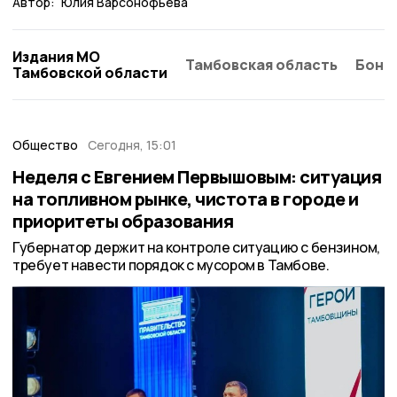
Автор:
Юлия Варсонофьева
Издания МО
Тамбовская область
Бонд
Тамбовской области
Общество
Сегодня, 15:01
Неделя с Евгением Первышовым: ситуация
на топливном рынке, чистота в городе и
приоритеты образования
Губернатор держит на контроле ситуацию с бензином,
требует навести порядок с мусором в Тамбове.