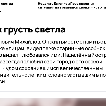
ах грусть светла
Неделя с Евгением Первышовым:
ситуация на топливном рынке, чистота
городе и приоритеты образования
х грусть светла
ович Михайлов. Он жил вместе с нами в о
же улицам, видел те же старинные особняк
то видел - любовался ими. Наделённый ос
авсегда полюбил свой город с его особой
й, чудом сохранившимся величественным
ивительно лёгким, словно застывшим в по
ви.