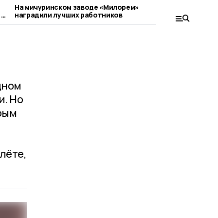
На мичуринском заводе «Милорем»
В клубе «Пер
 в
наградили лучших работников
закаляют не т
дном
и. Но
трым
лёте,