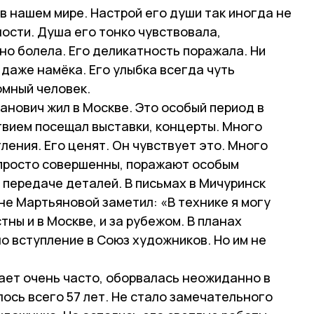
 в нашем мире. Настрой его души так иногда не
ости. Душа его тонко чувствовала,
но болела. Его деликатность поражала. Ни
 даже намёка. Его улыбка всегда чуть
омный человек.
нович жил в Москве. Это особый период в
твием посещал выставки, концерты. Много
ления. Его ценят. Он чувствует это. Много
просто совершенны, поражают особым
 передаче деталей. В письмах в Мичуринск
е Мартьяновой заметил: «В технике я могу
стны и в Москве, и за рубежом. В планах
о вступление в Союз художников. Но им не
ает очень часто, оборвалась неожиданно в
лось всего 57 лет. Не стало замечательного