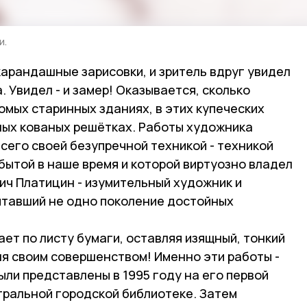
и.
карандашные зарисовки, и зритель вдруг увидел
. Увидел - и замер! Оказывается, сколько
комых старинных зданиях, в этих купеческих
щных кованых решётках. Работы художника
сего своей безупречной техникой - техникой
бытой в наше время и которой виртуозно владел
ич Платицин - изумительный художник и
итавший не одно поколение достойных
ет по листу бумаги, оставляя изящный, тонкий
ля своим совершенством! Именно эти работы -
ыли представлены в 1995 году на его первой
тральной городской библиотеке. Затем