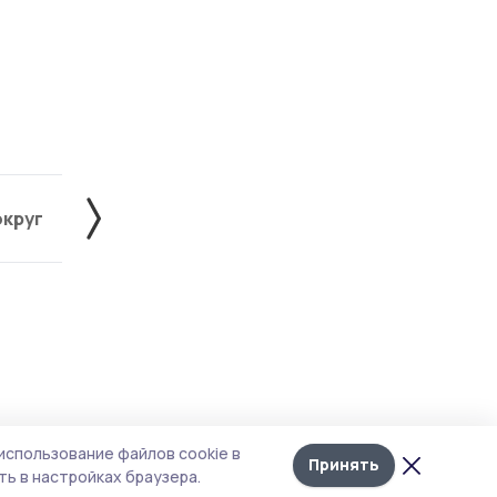
округ
Жердевский округ
Знаменский округ
Лента
10
использование файлов cookie в
новостей
Принять
ь в настройках браузера.