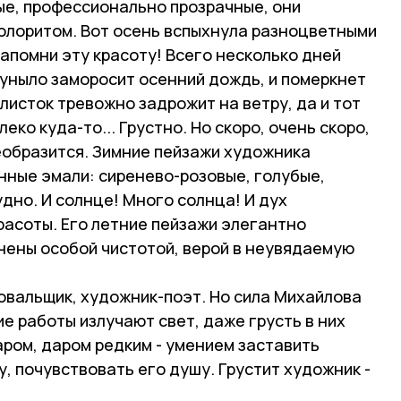
ые, профессионально прозрачные, они
олоритом. Вот осень вспыхнула разноцветными
Запомни эту красоту! Всего несколько дней
 уныло заморосит осенний дождь, и померкнет
 листок тревожно задрожит на ветру, да и тот
еко куда-то... Грустно. Но скоро, очень скоро,
реобразится. Зимние пейзажи художника
ные эмали: сиренево-розовые, голубые,
удно. И солнце! Много солнца! И дух
расоты. Его летние пейзажи элегантно
нены особой чистотой, верой в неувядаемую
овальщик, художник-поэт. Но сила Михайлова
ие работы излучают свет, даже грусть в них
ром, даром редким - умением заставить
, почувствовать его душу. Грустит художник -