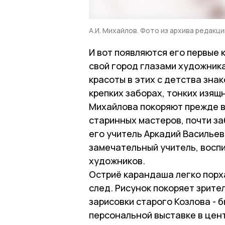
А.И. Михайлов. Фото из архива редакци
И вот появляются его первые 
свой город глазами художника
красоты в этих с детства зна
крепких заборах, тонких изя
Михайлова покоряют прежде в
старинных мастеров, почти за
его учитель Аркадий Васильев
замечательный учитель, восп
художников.
Остриё карандаша легко порха
след. Рисунок покоряет зрите
зарисовки старого Козлова - б
персональной выставке в цен