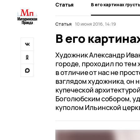
Статья
В его картин
Статья
10 июня 2016, 14:19
В его картина
Художник Александр Иван
городе, проходил по тем 
в отличие от нас не прос
взглядом художника, он н
купеческой архитектуро
Боголюбским собором, уд
куполом Ильинской церк