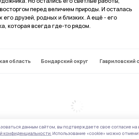
дожника. Но остались его светлые работы,
 восторгом перед величием природы. И осталась
 его друзей, родных и близких. А ещё - его
а, которая всегда где-то рядом.
кая область
Бондарский округ
Гавриловский 
зоваться данным сайтом, вы подтверждаете свое согласие на 
й конфиденциальности.
Использование «cookie» можно отменит