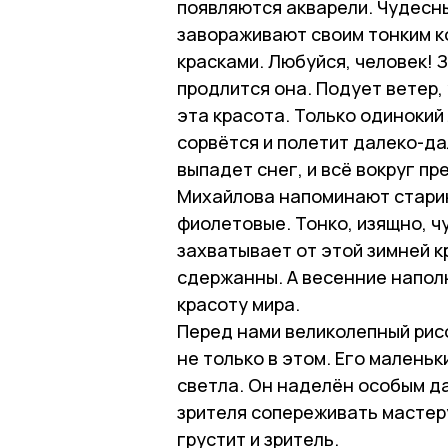
появляются акварели. Чудесн
завораживают своим тонким к
красками. Любуйся, человек! 
продлится она. Подует ветер,
эта красота. Только одинокий
сорвётся и полетит далеко-дал
выпадет снег, и всё вокруг п
Михайлова напоминают старин
фиолетовые. Тонко, изящно, ч
захватывает от этой зимней к
сдержанны. А весенние напол
красоту мира.
Перед нами великолепный рис
не только в этом. Его маленьк
светла. Он наделён особым да
зрителя сопереживать мастеру
грустит и зритель.