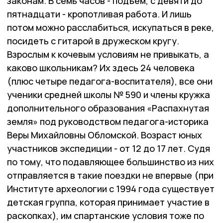
законам. В семь часов - подъём, с девяти до
пятнадцати - кропотливая работа. И лишь
потом можно расслабиться, искупаться в реке,
посидеть с гитарой в дружеском кругу.
Взрослым к кочевым условиям не привыкать, а
каково школьникам? Их здесь 24 человека
(плюс четыре педагога-воспитателя), все они
ученики средней школы № 590 и члены кружка
дополнительного образования «Распахнутая
земля» под руководством педагога-историка
Веры Михайловны Обломской. Возраст юных
участников экспедиции - от 12 до 17 лет. Судя
по тому, что подавляющее большинство из них
отправляется в такие поездки не впервые (при
Институте археологии с 1994 года существует
детская группа, которая принимает участие в
раскопках), им спартанские условия тоже по