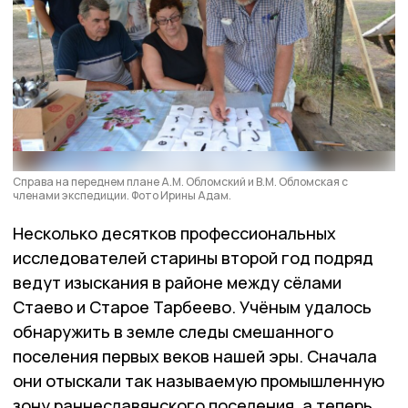
Справа на переднем плане А.М. Обломский и В.М. Обломская с
членами экспедиции. Фото Ирины Адам.
Несколько десятков профессиональных
исследователей старины второй год подряд
ведут изыскания в районе между сёлами
Стаево и Старое Тарбеево. Учёным удалось
обнаружить в земле следы смешанного
поселения первых веков нашей эры. Сначала
они отыскали так называемую промышленную
зону раннеславянского поселения, а теперь