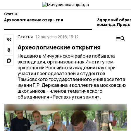
Статья
Археологические открытия
Здоровый образ
команда. Пред
наукограда рас
профессиональ
Статья
12 августа 2016, 15:12
Археологические открытия
Недавно в Мичуринском районе побывала
экспедиция, организованная Институтом
археологии Российской академии наук при
участии преподавателей и студентов
Тамбовского государственного университета
имени Г.Р. Державина и коллектива московских
школьников - членов тематического
объединения «Распахнутая земля».