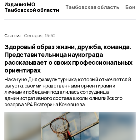
Издания МО
Тамбовская область
Бонд
Тамбовской области
Статья
Сегодня, 15:52
Здоровый образ жизни, дружба, команда.
Представительница наукограда
рассказывает о своих профессиональных
ориентирах
Накануне Дня физкультурника, который отмечается 8
августа, своими нравственными ориентирами и
личными победами поделилась сотрудница
административного состава школы олимпийского
резерва №4 Екатерина Кочевцева.