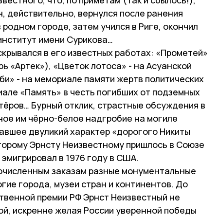
, действительно, вернулся после ранения
 родном городе, затем учился в Риге, окончил
институт имени Сурикова…
скрывался в его известных работах: «Прометей»
ь «Артек»), «Цветок лотоса» - на Асуанской
рби» - на мемориале памяти жертв политических
иале «Память» в честь погибших от подземных
тёров… Бурный отклик, страстные обсуждения в
ное им чёрно-белое надгробие на могиле
авшее двуликий характер «дорогого Никиты
торому Эрнсту Неизвестному пришлось в Союзе
 эмигрировал в 1976 году в США.
гочисленным заказам разные монументальные
гие города, музеи стран и континентов. До
твенной премии РФ Эрнст Неизвестный не
ой, искренне желая России уверенной победы