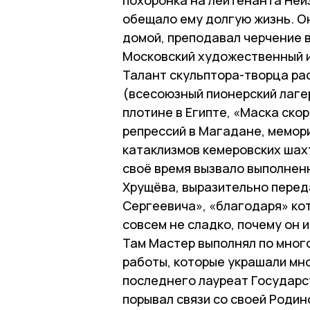
обещало ему долгую жизнь. Он
домой, преподавал черчение в
Московский художественный 
Талант скульптора-творца ра
(всесоюзный пионерский лагер
плотине в Египте, «Маска ско
репрессий в Магадане, мемор
катаклизмов кемеровских шах
своё время вызвало выполнен
Хрущёва, выразительно перед
Сергеевича», «благодаря» ко
совсем не сладко, почему он и
Там Мастер выполнял по мно
работы, которые украшали мно
последнего лауреат Государс
порывал связи со своей Родин