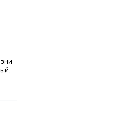
изни
ый.