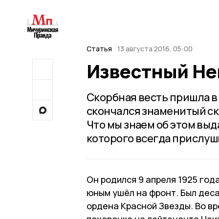
Статья
13 августа 2016, 05:00
Известный Не
Скорбная весть пришла в 
скончался знаменитый с
Что мы знаем об этом выд
которого всегда прислу
Он родился 9 апреля 1925 год
юным ушёл на фронт. Был дес
ордена Красной Звезды. Во вр
похоронка на лейтенанта Неиз