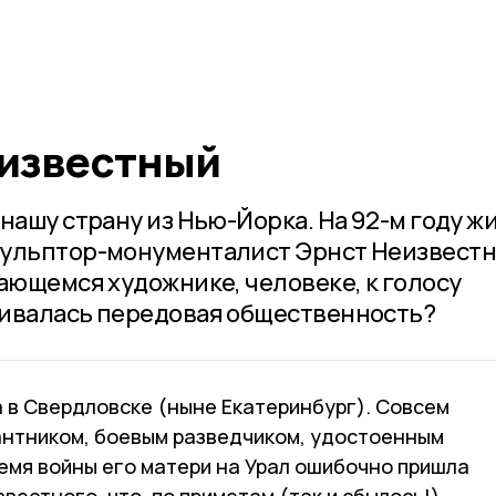
известный
нашу страну из Нью-Йорка. На 92-м году ж
кульптор-монументалист Эрнст Неизвестн
ающемся художнике, человеке, к голосу
шивалась передовая общественность?
а в Свердловске (ныне Екатеринбург). Совсем
антником, боевым разведчиком, удостоенным
емя войны его матери на Урал ошибочно пришла
вестного, что, по приметам (так и сбылось!),