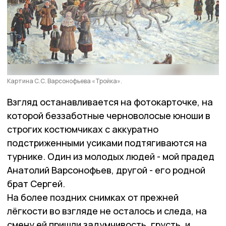
Картина С.С. Варсонофьева «Тройка».
Взгляд останавливается на фотокарточке, на
которой беззаботные черноволосые юноши в
строгих костюмчиках с аккуратно
подстриженными усиками подтягиваются на
турнике. Один из молодых людей - мой прадед
Анатолий Варсонофьев, другой - его родной
брат Сергей.
На более поздних снимках от прежней
лёгкости во взгляде не осталось и следа, на
смену ей пришли задумчивость, грусть, и