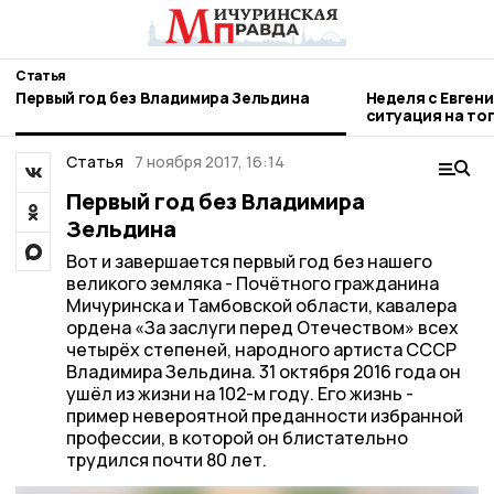
Статья
Первый год без Владимира Зельдина
Неделя с Евген
ситуация на то
городе и приор
Статья
7 ноября 2017, 16:14
Первый год без Владимира
Зельдина
Вот и завершается первый год без нашего
великого земляка - Почётного гражданина
Мичуринска и Тамбовской области, кавалера
ордена «За заслуги перед Отечеством» всех
четырёх степеней, народного артиста СССР
Владимира Зельдина. 31 октября 2016 года он
ушёл из жизни на 102-м году. Его жизнь -
пример невероятной преданности избранной
профессии, в которой он блистательно
трудился почти 80 лет.