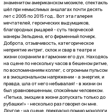
знаменитом американском мюзикле, спектакль
шёл при немыслимых аншлагах почти десять
лет с 2005 по 2015 год… Вот эта галерея
мечтателей, героических выдумщиков,
благородных рыцарей - суть творческой
манеры Зельдина, его фирменный почерк.
Доброта, отзывчивость, категорическое
неприятие интриг, склок и свар в театре и
жизни сохранили в гармонии его дух. Находясь
на сцене по нескольку часов в бешеном ритме,
по воспоминаниям коллег, с огромным пульсом
и в эмоциональном напряжении - а энергия, и
правда, шла от него небывалая! - в жизни он
был уравновешенным, спокойным человеком.
«Петька, эмоции в жизни допускать только до
рубашки!» - несколько раз говорил он мне.
Другое - на сцене, прекрасно помню монологи