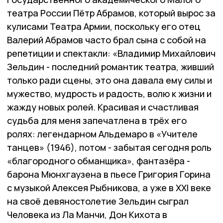
театра России Пётр Абрамов, который вырос за
кулисами Театра Армии, поскольку его отец
Валерий Абрамов часто брал сына с собой на
репетиции и спектакли: «Владимир Михайлович
Зельдин - последний романтик театра, живший
только ради сцены, это она давала ему силы и
мужество, мудрость и радость, волю к жизни и
жажду новых ролей. Красивая и счастливая
судьба для меня запечатлена в трёх его
ролях: легендарном Альдемаро в «Учителе
танцев» (1946), потом - забытая сегодня роль
«благородного обманщика», фантазёра -
барона Мюнхгаузена в пьесе Григория Горина
с музыкой Алексея Рыбникова, а уже в XXI веке
на своё девяностолетие Зельдин сыграл
Человека из Ла Манчи, Дон Кихота в