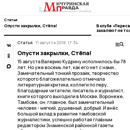
Статья
Опусти закрылки, Стёпа!
В клубе «Перес
закаляют не тол
Статья
11 августа 2018, 17:34
Опусти закрылки, Стёпа!
15 августа Валерию Кудрину исполнилось бы 78
лет. Но уже восемь лет, как его нет с нами…
Замечательный тонкий прозаик, творчество
которого благожелательно отмечала
литературная критика, коллеги по перу,
благодарные читатели, писатель и журналист,
книги которого выходили в Москве, Воронеже,
Тамбове, он, главное, был замечательный
человек - мягкий, душевный, добрый. И внёс
большой вклад в развитие тамбовской
журналистики, успешно работая главным
редактором Знаменской районной газеты