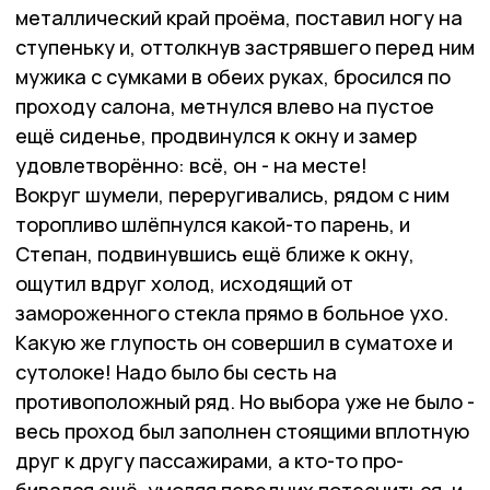
металлический край проёма, поставил ногу на
ступеньку и, оттолкнув застрявшего перед ним
мужика с сумками в обеих руках, бросился по
проходу салона, метнулся влево на пустое
ещё сиденье, продвинулся к окну и замер
удовлетворённо: всё, он - на месте!
Вокруг шумели, переругивались, рядом с ним
торопливо шлёпнулся какой-то парень, и
Степан, подвинувшись ещё ближе к окну,
ощутил вдруг холод, исходящий от
замороженного стекла прямо в больное ухо.
Какую же глупость он совершил в суматохе и
сутолоке! Надо было бы сесть на
противоположный ряд. Но выбора уже не было -
весь проход был заполнен стоящими вплотную
друг к другу пассажирами, а кто-то про-
бивался ещё, умоляя передних потесниться, и