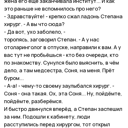
жена его ещё заканчивала институт... И как
это раньше не вспомнилось про него?
- Здравствуйте! - крепко сжал ладонь Степана
хирург. - А вы что сюда?
- Да вот, ухо заболело, -
торопясь, заговорил Степан. - А у нас
отоларинголог в отпуске, направили к вам. А у
вас тут не пробьёшься - кто без очереди, кто
по знакомству. Сунулся было выяснить, в чём
дело, а там медсестра, Соня, на меня. Прёт
буром...
- А-а! - чему-то своему заулыбался хирург. -
Соня - она такая. Ох, эта Соня... Ну, пойдёмте,
пойдёмте, разберёмся.
И быстро двинулся вперёд, а Степан заспешил
за ним. Подошли к кабинету, люди
расступились перед хирургом, тот открыл