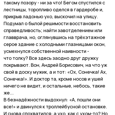
такому позору - ни за что! Бегом спустился с
лестницы, торопливо оделся в гардеробе и,
прикрыв ладонью ухо, выскочил на улицу.
Подумал о былой решимости восстановить
справедливость; найти завотделением или
главврача, но, оглянувшись на трёхэтажное
серое здание с холодными глазницами окон,
усмехнулся собственной наивности -
что толку? Все здесь заодно друг дружку
покрывают. Вон, Андрей Борисович, на что уж
свой в доску мужик, а и тот: «Ох, Сонечка! Ах,
Сонечка!». И доктор та, кроме носов и ушей
ничего не видит, и остальные, небось, такие
же...
В безнадёжности выдохнул: «А, пошли они
все!» и двинулся к троллейбусной остановке.
И снова спохватился: а ухо, как с ухом-то? Но