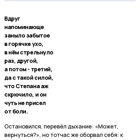
Вдруг
напоминающе
заныло забытое
в горячке ухо,
в нём стрельнуло
раз, другой,
а потом - третий,
да с такой силой,
что Степана аж
скрючило, и он
чуть не присел
от боли.
Остановился, перевёл дыхание: «Может,
вернуться?», но тотчас же оборвал себя: к