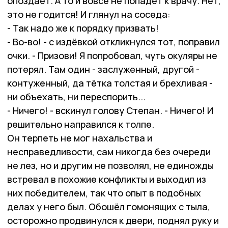
опоздает. А то и вовсе не попадёт к врачу. Нет,
это не годится! И глянул на соседа:
- Так надо же к порядку призвать!
- Во-во! - с издёвкой откликнулся тот, поправил
очки. - Призови! Я попробовал, чуть окуляры не
потерял. Там один - заслуженный, другой -
контуженный, да тётка толстая и брехливая -
ни объехать, ни переспорить...
- Ничего! - вскинул голову Степан. - Ничего! И
решительно направился к толпе.
Он терпеть не мог нахальства и
несправедливости, сам никогда без очереди
не лез, но и другим не позволял, не единожды
встревал в похожие конфликты и выходил из
них победителем, так что опыт в подобных
делах у него был. Обошёл гомонящих с тыла,
осторожно продвинулся к двери, поднял руку и