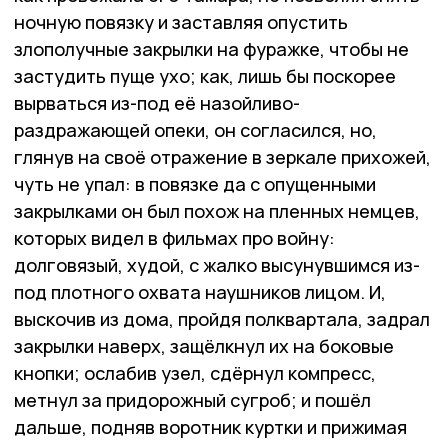
ночную повязку и заставляя опустить
злополучные закрылки на фуражке, чтобы не
застудить пуще ухо; как, лишь бы поскорее
вырваться из-под её назойливо-
раздражающей опеки, он согласился, но,
глянув на своё отражение в зеркале прихожей,
чуть не упал: в повязке да с опущенными
закрылками он был похож на пленных немцев,
которых видел в фильмах про войну:
долговязый, худой, с жалко высунувшимся из-
под плотного охвата наушников лицом. И,
выскочив из дома, пройдя полквартала, задрал
закрылки наверх, защёлкнул их на боковые
кнопки; ослабив узел, сдёрнул компресс,
метнул за придорожный сугроб; и пошёл
дальше, подняв воротник куртки и прижимая