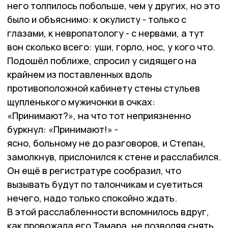
него толпилось побольше, чем у других, но это
было и объяснимо: к окулисту - только с
глазами, к невропатологу - с нервами, а тут
вон сколько всего: уши, горло, нос, у кого что.
Подошёл поближе, спросил у сидящего на
крайнем из поставленных вдоль
противоположной кабинету стены стульев
щупленького мужичонки в очках:
«Принимают?», на что тот неприязненно
буркнул: «Принимают!» -
ясно, больному не до разговоров, и Степан,
замолкнув, прислонился к стене и расслабился.
Он ещё в регистратуре сообразил, что
вызывать будут по талончикам и суетиться
нечего, надо только спокойно ждать.
В этой расслабленности вспомнилось вдруг,
как провожала его Тамара, не позволяя снять