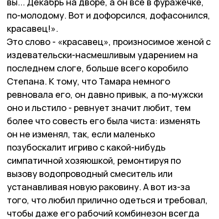
вы... Декабрь на дворе, а он всё в фуражечке,
по-молодому. Вот и дофорсился, дофасонился,
красавец!».
Это слово - «красавец», произносимое женой с
издевательски-насмешливым ударением на
последнем слоге, больше всего коробило
Степана. К тому, что Тамара немного
ревновала его, он давно привык, а по-мужски
оно и льстило - ревнует значит любит, тем
более что совесть его была чиста: изменять
он не изменял, так, если маленько
позубоскалит игриво с какой-нибудь
симпатичной хозяюшкой, ремонтируя по
вызову водопроводный смеситель или
устанавливая новую раковину. А вот из-за
того, что любил прилично одеться и требовал,
чтобы даже его рабочий комбинезон всегда