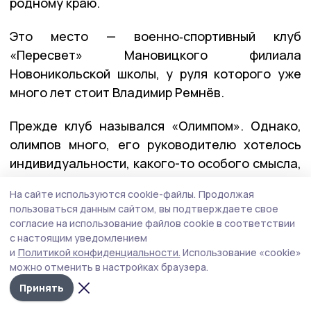
родному краю.
Это место — военно‑спортивный клуб
«Пересвет» Мановицкого филиала
Новоникольской школы, у руля которого уже
много лет стоит Владимир Ремнёв.
Прежде клуб назывался «Олимпом». Однако,
олимпов много, его руководителю хотелось
индивидуальности, какого-то особого смысла,
в том числе и в звучании, истории, традициях.
Так и родилось новое имя — «Пересвет». Оно
сразу задаёт планку: не просто спорт, а спорт
с патриотизмом, с памятью о подвигах, с
пониманием, что сила должна быть во благо.