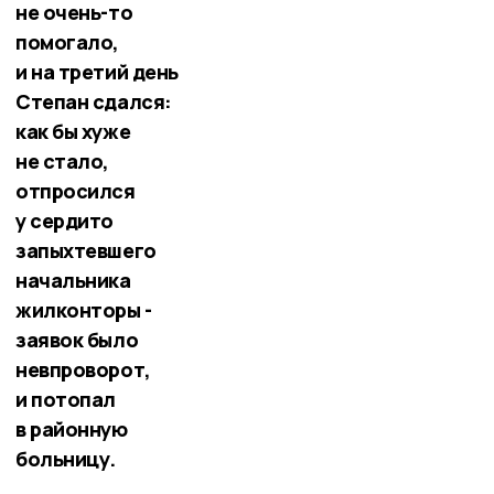
не очень-то
помогало,
и на третий день
Степан сдался:
как бы хуже
не стало,
отпросился
у сердито
запыхтевшего
начальника
жилконторы -
заявок было
невпроворот,
и потопал
в районную
больницу.