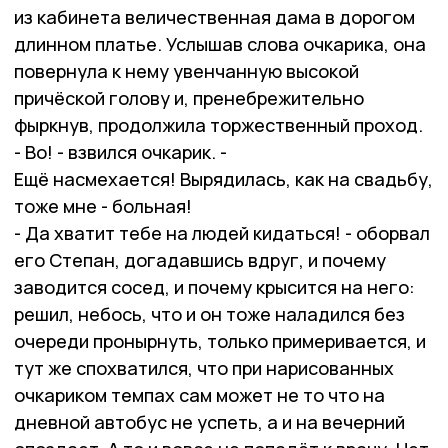
из кабинета величественная дама в дорогом
длинном платье. Услышав слова очкарика, она
повернула к нему увенчанную высокой
причёской голову и, пренебрежительно
фыркнув, продолжила торжественный проход.
- Во! - взвился очкарик. -
Ещё насмехается! Вырядилась, как на свадьбу,
тоже мне - больная!
- Да хватит тебе на людей кидаться! - оборвал
его Степан, догадавшись вдруг, и почему
заводится сосед, и почему крысится на него:
решил, небось, что и он тоже наладился без
очереди пронырнуть, только примеривается, и
тут же спохватился, что при нарисованных
очкариком темпах сам может не то что на
дневной автобус не успеть, а и на вечерний