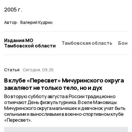
2005 г.
Автор:
Валерий Кудрин
Издания МО
Тамбовская область
Бонд
Тамбовской области
Статья
Сегодня, 09:25
В клубе «Пересвет» Мичуринского округа
закаляют не только тело, но и дух
Во вторую субботу августа в России традиционно
отмечают День физкультурника. В селе Мановицы
Мичуринского округа мальчишек и девчонок учат быть
сильными и выносливыми в военно‑спортивном клубе
«Пересвет».