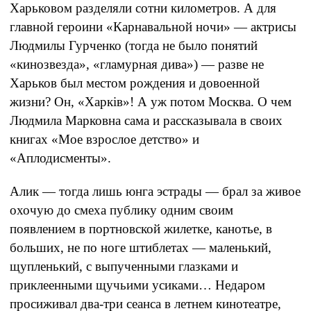
Харьковом разделяли сотни километров. А для
главной героини «Карнавальной ночи» — актрисы
Людмилы Гурченко (тогда не было понятий
«кинозвезда», «гламурная дива») — разве не
Харьков был местом рождения и довоенной
жизни? Он, «Харкiв»! А уж потом Москва. О чем
Людмила Марковна сама и рассказывала в своих
книгах «Мое взрослое детство» и
«Аплодисменты».
Алик — тогда лишь юнга эстрады — брал за живое
охочую до смеха публику одним своим
появлением в портновской жилетке, канотье, в
больших, не по ноге штиблетах — маленький,
щупленький, с выпученными глазками и
приклеенными щучьими усиками… Недаром
просиживал два-три сеанса в летнем кинотеатре,