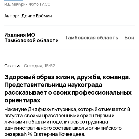
И.В. Мичурин. Фото ТАСС
Автор:
Денис Ерёмин
Издания МО
Тамбовская область
Бонд
Тамбовской области
Статья
Сегодня, 15:52
Здоровый образ жизни, дружба, команда.
Представительница наукограда
рассказывает о своих профессиональных
ориентирах
Накануне Дня физкультурника, который отмечается 8
августа, своими нравственными ориентирами и
личными победами поделилась сотрудница
административного состава школы олимпийского
резерва №4 Екатерина Кочевцева.