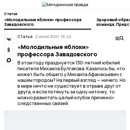
Статья
«Молодильные яблоки» профессора
Здоровый образ
Завадовского
команда. Пред
наукограда рас
профессиональ
Статья
2 июня 2021, 16:42
«Молодильные яблоки»
профессора Завадовского
В этом году празднуется 130-летний юбилей
писателя Михаила Булгакова. Казалось бы, что
может быть общего у Михаила Афанасьевич с
нашим городом? На первый взгляд — ничего. Но
в мире ничто не существует в отрыве друг от
друга, и если потянуть за одну ниточку, то
можно размотать целый клубок причинно-
следственных связей.