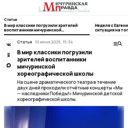
Статья
В мир классики погрузили зрителей
Неделя с Евген
воспитанники мичуринской
ситуация на то
хореографической школы
городе и приор
Статья
10 июня 2025, 15:34
В мир классики погрузили
зрителей воспитанники
мичуринской
хореографической школы
На сцене драматического театра в течение
двух дней проходили отчётные концерты «Мы
— наследники Победы!» Мичуринской детской
хореографической школы.