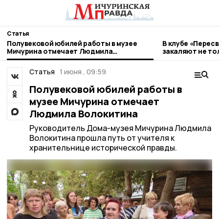
Статья
Полувековой юбилей работы в музее
В клубе «Перес
Мичурина отмечает Людмила
закаляют не тол
Волокитина
Статья
1 июня , 09:59
Полувековой юбилей работы в
музее Мичурина отмечает
Людмила Волокитина
Руководитель Дома-музея Мичурина Людмила
Волокитина прошла путь от учителя к
хранительнице исторической правды.