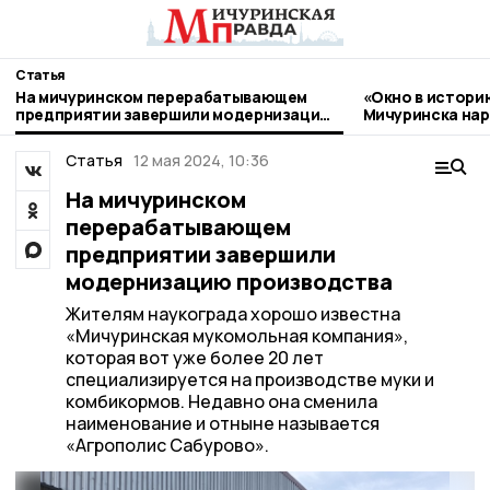
Статья
На мичуринском перерабатывающем
«Окно в истори
предприятии завершили модернизацию
Мичуринска нар
производства
стиле гжель
Статья
12 мая 2024, 10:36
На мичуринском
перерабатывающем
предприятии завершили
модернизацию производства
Жителям наукограда хорошо известна
«Мичуринская мукомольная компания»,
которая вот уже более 20 лет
специализируется на производстве муки и
комбикормов. Недавно она сменила
наименование и отныне называется
«Агрополис Сабурово».