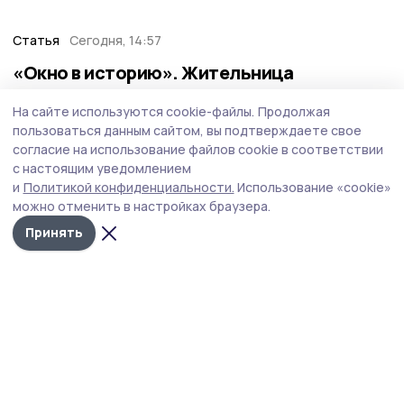
Статья
Сегодня, 14:57
«Окно в историю». Жительница
Мичуринска нарисовала наличники в
На сайте используются cookie-файлы.
Продолжая
стиле гжель
пользоваться данным сайтом, вы подтверждаете свое
Новый выпуск редакционного проекта «Окно в
согласие на использование файлов cookie в соответствии
историю» посвящён мастерице из наукограда Таисии
с настоящим уведомлением
Белоусовой, которая своими руками создала
и
Политикой конфиденциальности.
Использование «cookie»
сказочную атмосферу возле дома.
можно отменить в настройках браузера.
Принять