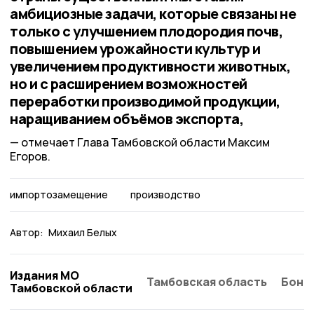
амбициозные задачи, которые связаны не
только с улучшением плодородия почв,
повышением урожайности культур и
увеличением продуктивности животных,
но и с расширением возможностей
переработки производимой продукции,
наращиванием объёмов экспорта,
отмечает Глава Тамбовской области Максим
Егоров.
импортозамещение
производство
Автор:
Михаил Белых
Издания МО
Тамбовская область
Бонд
Тамбовской области